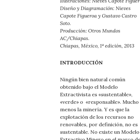
Ilustraciones: Nieves Capote Figue
Diseño y Diagramación: Nieves
Capote Figueroa y Gustavo Castro
Soto
.
Producción: Otros Mundos
AC/Chiapas
.
Chiapas, México, 1ª edición, 2013
INTRODUCCIÓN
Ningún bien natural común
obtenido bajo el Modelo
Extractivista es «sustentable»,
«verde» o «responsable». Mucho
menos la minería. Y es que la
explotación de los recursos no
renovables, por definición, no es
sustentable. No existe un Modelo
Extractivo Minero en el marco de