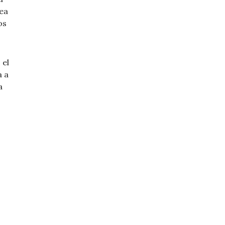
ea
os
 el
a a
a
 extermina. Manual»