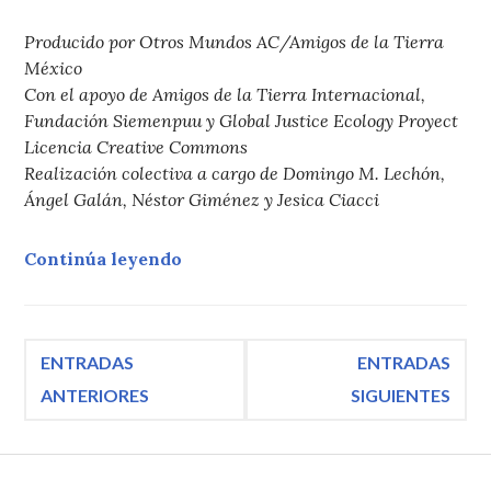
Producido por Otros Mundos AC/Amigos de la Tierra
México
Con el apoyo de Amigos de la Tierra Internacional,
Fundación Siemenpuu y Global Justice Ecology Proyect
Licencia Creative Commons
Realización colectiva a cargo de Domingo M. Lechón,
Ángel Galán, Néstor Giménez y Jesica Ciacci
«REDD: la codicia por los árboles»
Continúa leyendo
Navegación
ENTRADAS
ENTRADAS
ANTERIORES
SIGUIENTES
de