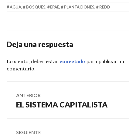
AGUA
,
BOSQUES
,
EPAE
,
PLANTACIONES
,
REDD
Deja una respuesta
Lo siento, debes estar
conectado
para publicar un
comentario.
Navegación
ANTERIOR
EL SISTEMA CAPITALISTA
Entrada
de
anterior:
entradas
SIGUIENTE