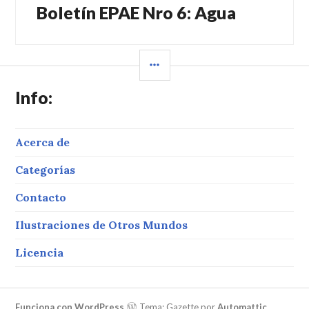
Boletín EPAE Nro 6: Agua
Entrada
siguiente:
BARRA
LATERAL
Info:
Acerca de
Categorías
Contacto
Ilustraciones de Otros Mundos
Licencia
Funciona con WordPress
Tema: Gazette por
Automattic
.