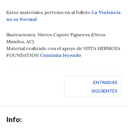
Estos materiales pertenecen al folleto
La Violencia
no es Normal
Ilustraciones: Nieves Capote Figueroa (Otros
Mundos, AC)
Material realizado con el apoyo de VISTA HERMOSA
«Láminas de La Viol
FOUNDATION
Continúa leyendo
Navegación
ENTRADAS
SIGUIENTES
de
entradas
Info: