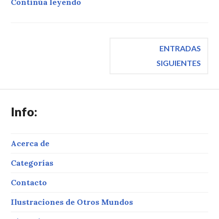
«Construcción de Estufas Ahorrad
Continúa leyendo
Navegación
ENTRADAS
SIGUIENTES
de
entradas
Info:
Acerca de
Categorías
Contacto
Ilustraciones de Otros Mundos