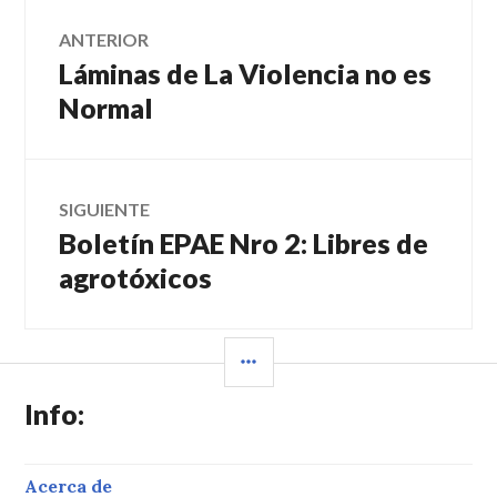
Navegación
ANTERIOR
Láminas de La Violencia no es
Entrada
de
anterior:
Normal
entradas
SIGUIENTE
Boletín EPAE Nro 2: Libres de
Entrada
siguiente:
agrotóxicos
BARRA
LATERAL
Info:
Acerca de