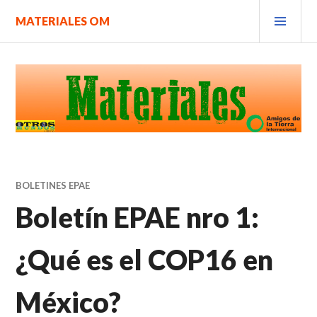
Saltar
MEN
MATERIALES OM
al
PRIN
contenido.
BOLETINES EPAE
Boletín EPAE nro 1:
¿Qué es el COP16 en
México?