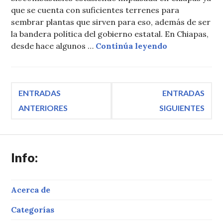
que se cuenta con suficientes terrenes para
sembrar plantas que sirven para eso, además de ser
la bandera política del gobierno estatal. En Chiapas,
Biocombustibl
desde hace algunos …
Continúa leyendo
Navegación
ENTRADAS
ENTRADAS
ANTERIORES
SIGUIENTES
de
entradas
Info:
Acerca de
Categorías