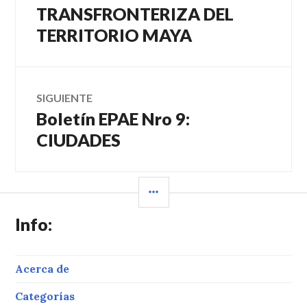
de
anterior:
TRANSFRONTERIZA DEL
TERRITORIO MAYA
entradas
SIGUIENTE
Boletín EPAE Nro 9:
Entrada
siguiente:
CIUDADES
BARRA
LATERAL
Info:
Acerca de
Categorías