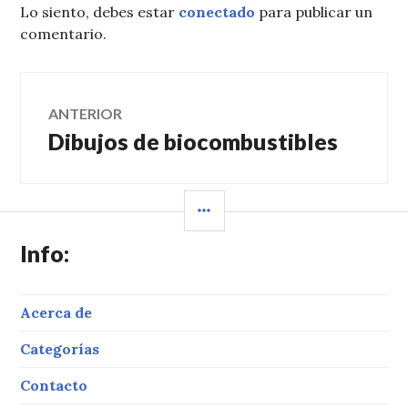
Lo siento, debes estar
conectado
para publicar un
comentario.
Navegación
ANTERIOR
Dibujos de biocombustibles
Entrada
de
anterior:
entradas
BARRA
LATERAL
Info:
Acerca de
Categorías
Contacto