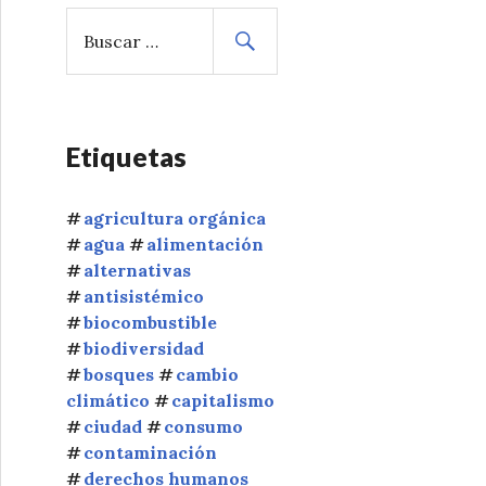
B
u
s
c
a
r
Etiquetas
:
agricultura orgánica
agua
alimentación
alternativas
antisistémico
biocombustible
biodiversidad
bosques
cambio
climático
capitalismo
ciudad
consumo
contaminación
derechos humanos