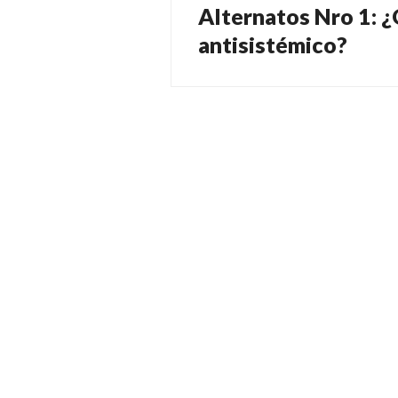
Alternatos Nro 1: ¿
Entrada
siguiente:
antisistémico?