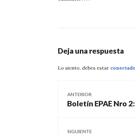
Deja una respuesta
Lo siento, debes estar
conectad
Navegación
ANTERIOR
Boletín EPAE Nro 2:
Entrada
de
anterior:
entradas
SIGUIENTE