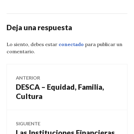
Deja una respuesta
Lo siento, debes estar
conectado
para publicar un
comentario.
Navegación
ANTERIOR
DESCA – Equidad, Familia,
Entrada
de
anterior:
Cultura
entradas
SIGUIENTE
Las Instituciones Financieras
Entrada