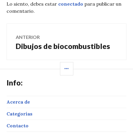
Lo siento, debes estar
conectado
para publicar un
comentario.
Navegación
ANTERIOR
Dibujos de biocombustibles
Entrada
de
anterior:
entradas
BARRA
LATERAL
Info:
Acerca de
Categorías
Contacto