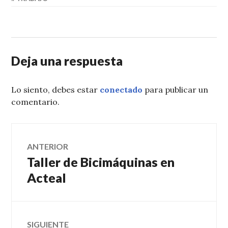
Deja una respuesta
Lo siento, debes estar
conectado
para publicar un
comentario.
Navegación
ANTERIOR
Taller de Bicimáquinas en
Entrada
de
anterior:
Acteal
entradas
SIGUIENTE