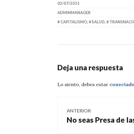
03/07/2011
ADMINMANAGER
CAPITALISMO
,
SALUD
,
TRANSNACI
Deja una respuesta
Lo siento, debes estar
conectad
Navegación
ANTERIOR
No seas Presa de la
Entrada
de
anterior: