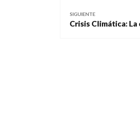
entradas
SIGUIENTE
Crisis Climática: La
Entrada
siguiente: