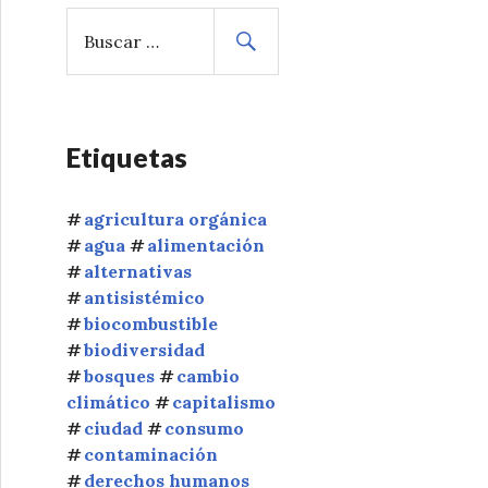
B
u
s
c
a
r
Etiquetas
:
agricultura orgánica
agua
alimentación
alternativas
antisistémico
biocombustible
biodiversidad
bosques
cambio
climático
capitalismo
ciudad
consumo
contaminación
derechos humanos