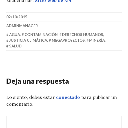
Escucharlas:
Sitio web de M4
02/10/2015
ADMINMANAGER
AGUA
,
CONTAMINACIÓN
,
DERECHOS HUMANOS
,
JUSTICIA CLIMÁTICA
,
MEGAPROYECTOS
,
MINERÍA
,
SALUD
Deja una respuesta
Lo siento, debes estar
conectado
para publicar un
comentario.
Navegación