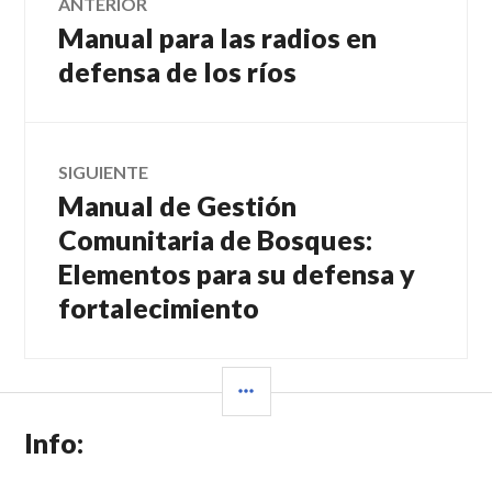
ANTERIOR
Manual para las radios en
Entrada
de
anterior:
defensa de los ríos
entradas
SIGUIENTE
Manual de Gestión
Entrada
siguiente:
Comunitaria de Bosques:
Elementos para su defensa y
fortalecimiento
BARRA
LATERAL
Info: