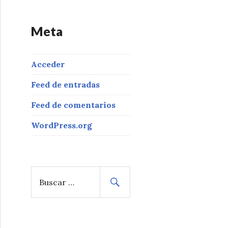
Meta
Acceder
Feed de entradas
Feed de comentarios
WordPress.org
B
u
s
c
a