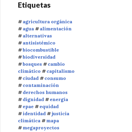
r
Etiquetas
:
agricultura orgánica
agua
alimentación
alternativas
antisistémico
biocombustible
biodiversidad
bosques
cambio
climático
capitalismo
ciudad
consumo
contaminación
derechos humanos
dignidad
energía
epae
equidad
identidad
justicia
climática
mapa
megaproyectos