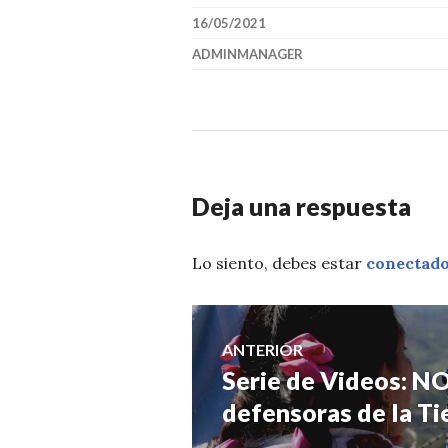
16/05/2021
ADMINMANAGER
Deja una respuesta
Lo siento, debes estar
conectad
Navegación
ANTERIOR
Serie de Videos: 
Entrada
de
anterior:
defensoras de la Tie