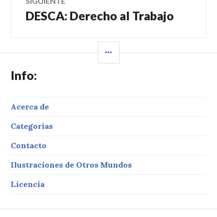
SIGUIENTE
DESCA: Derecho al Trabajo
Entrada
siguiente:
BARRA
LATERAL
Info:
Acerca de
Categorías
Contacto
Ilustraciones de Otros Mundos
Licencia