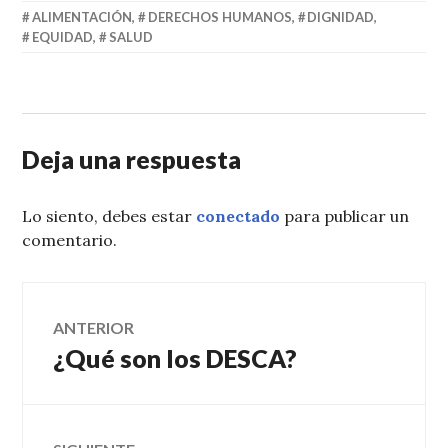
ALIMENTACIÓN
,
DERECHOS HUMANOS
,
DIGNIDAD
,
EQUIDAD
,
SALUD
Deja una respuesta
Lo siento, debes estar
conectado
para publicar un
comentario.
Navegación
ANTERIOR
¿Qué son los DESCA?
Entrada
de
anterior:
entradas