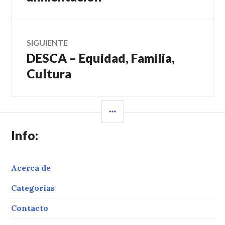
entradas
SIGUIENTE
DESCA – Equidad, Familia,
Entrada
siguiente:
Cultura
BARRA
LATERAL
Info:
Acerca de
Categorías
Contacto