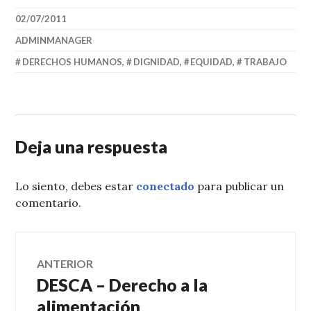
02/07/2011
ADMINMANAGER
DERECHOS HUMANOS
,
DIGNIDAD
,
EQUIDAD
,
TRABAJO
Deja una respuesta
Lo siento, debes estar
conectado
para publicar un
comentario.
Navegación
ANTERIOR
DESCA – Derecho a la
Entrada
de
anterior:
alimentación