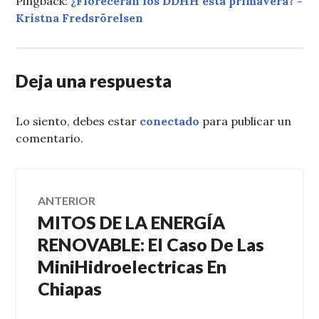
Pingback:
¿Florecerán los DDHH esta primavera? -
Kristna Fredsrörelsen
Deja una respuesta
Lo siento, debes estar
conectado
para publicar un
comentario.
Navegación
ANTERIOR
MITOS DE LA ENERGÍA
Entrada
de
anterior:
RENOVABLE: El Caso De Las
MiniHidroelectricas En
entradas
Chiapas