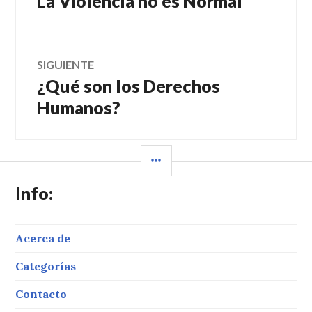
La Violencia no es Normal
de
anterior:
entradas
SIGUIENTE
¿Qué son los Derechos
Entrada
siguiente:
Humanos?
BARRA
LATERAL
Info:
Acerca de
Categorías
Contacto